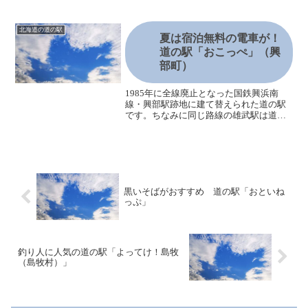
ンテイクアウトレークヒル・ファーム道
の駅「あぷた」のおすすめポイントあぷ
た歴史コーナー道の駅周辺歴史公園北海
北海道の道の駅
道の道の駅「あぷた」道の...
夏は宿泊無料の電車が！
道の駅「おこっぺ」（興
部町）
1985年に全線廃止となった国鉄興浜南
線・興部駅跡地に建て替えられた道の駅
です。ちなみに同じ路線の雄武駅は道の
駅「おうむ」となっています。道の駅
「おこっぺ」（興部町）駅の跡地とあ
り、興部交通記念複合施設「アニュウ・
ジョイパーク」が道の駅とし...
黒いそばがおすすめ 道の駅「おといね
っぷ」
釣り人に人気の道の駅「よってけ！島牧
（島牧村）」