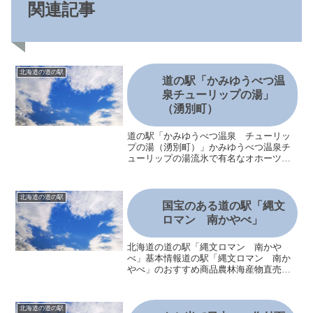
関連記事
北海道の道の駅
道の駅「かみゆうべつ温
泉チューリップの湯」
（湧別町）
道の駅「かみゆうべつ温泉 チューリッ
プの湯（湧別町）」かみゆうべつ温泉チ
ューリップの湯流氷で有名なオホーツク
海の潟湖「サロマ湖」に近い道の駅で、
建物は天然温泉の日帰り入浴施設となっ
ています。弱アルカリ天然温泉で、ジャ
北海道の道の駅
グジーバス・露天風呂・サ...
国宝のある道の駅「縄文
ロマン 南かやべ」
北海道の道の駅「縄文ロマン 南かや
べ」基本情報道の駅「縄文ロマン 南か
やべ」のおすすめ商品農林海産物直売所
道の駅「縄文ロマン 南かやべ」の飲食
情報道の駅「縄文ロマン 南かやべ」の
おすすめポイント函館市縄文文化交流セ
北海道の道の駅