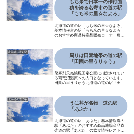
ンター垣ノ島遺跡北海道の道...
もち米で日本一の作付面
積を誇る名寄市の道の駅
「もち米の里☆なよろ」
北海道の道の駅「もち米の里☆なよろ」
基本情報道の駅「もち米の里☆なよろ」
のおすすめ商品特産品販売コーナー農産
物直売所道の駅「もち米の里☆なよろ」
の飲食情報レストラン「風の寄り道」テ
イクアウトコーナー道の駅「もち米の里
北海道の道の駅
☆なよろ」のおすすめポイ...
周りは田園地帯の道の駅
「田園の里うりゅう」
暑寒別天売焼尻国定公園に指定されてい
る雨竜沼湿原への入口となっています。
田園の里うりゅう北海道の道の駅「田園
の里うりゅう」道の駅は雨竜町で作られ
る農畜産物の加工品、新鮮な野菜や花き
の販売を行っており、観光・特産品・ふ
北海道の道の駅
るさと情報などの発信施設...
うに丼が名物 道の駅
「あぷた」
北海道の道の駅「あぷた」基本情報道の
駅「あぷた」のおすすめ商品地場産品直
売道の駅「あぷた」の飲食情報レストラ