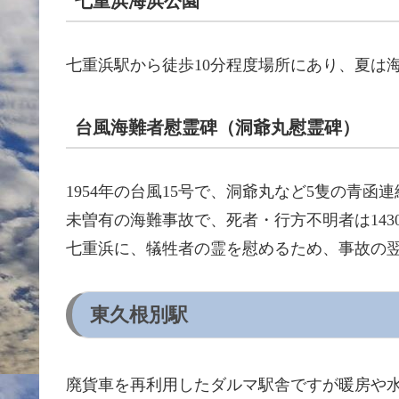
七重浜海浜公園
七重浜駅から徒歩10分程度場所にあり、夏は
台風海難者慰霊碑（洞爺丸慰霊碑）
1954年の台風15号で、洞爺丸など5隻の青
未曽有の海難事故で、死者・行方不明者は14
七重浜に、犠牲者の霊を慰めるため、事故の
東久根別駅
廃貨車を再利用したダルマ駅舎ですが暖房や