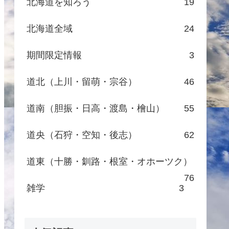
北海道を知ろう
19
北海道全域
24
期間限定情報
3
道北（上川・留萌・宗谷）
46
道南（胆振・日高・渡島・檜山）
55
道央（石狩・空知・後志）
62
道東（十勝・釧路・根室・オホーツク）
76
雑学
3