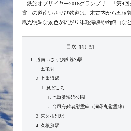
「鉄旅オブザイヤー2016グランプリ」「第4
賞」の道南いさりび鉄道は、木古内から五稜郭
風光明媚な景色が広がり津軽海峡や函館山な
目次
道南いさりび鉄道の駅
五稜郭
七重浜駅
見どころ
七重浜海浜公園
台風海難者慰霊碑（洞爺丸慰霊碑）
東久根別駅
久根別駅