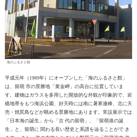
海のふるさと館
平成元年（1989年）にオープンした「海のふるさと館」
は、留萌 市の景勝地「黄金岬」の高台に位置していま
す。建物はガラスを多用した開放的な外観が印象的で、岩
礁地帯をもつ海浜公園、好天時には南に暑寒連峰、北に天
売・焼尻島などが眺める景勝地にあります。常設展示では
「日本海の誕生」から「古 代の留萌」、「留萌港の誕
生」と、留萌に 関わる長い歴史と系譜を辿ることがで き