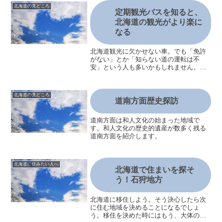
北海道の見どころ
定期観光バスを知ると、
北海道の観光がより楽に
なる
北海道観光に欠かせない車。でも「免許
がない」とか「知らない道の運転は不
安」という人も多いかもしれません。ツ
アーは使いたくないけど車もないなら、
定期観光バスを使う手もあります。そこ
で北海道の定期観光バスについて紹介し
北海道の見どころ
たいと思います。道央拠点の...
道南方面歴史探訪
道南方面は和人文化の始まった地域で
す。和人文化の歴史的遺産が数多く残る
道南方面を紹介します。
北海道に住みたい人へ
北海道で住まいを探そ
う！石狩地方
北海道に移住しよう。そう決心したら次
に住む地域を決めることになるでしょ
う。移住を決めた時にはもう、大体の候