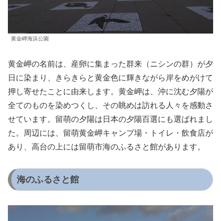
黄金岬海浜公園
黄金岬の名前は、産卵に集まった群来（ニシンの群）が夕
日に染まり、きらきらと黄金色に輝きながら岸をめがけて
押し寄せたことに由来します。黄金岬は、沖に沈む夕陽が
全てのものを染めつくし、その眺めは訪れる人々を感動さ
せています。留萌の夕陽は日本の夕陽百選にも選ばれまし
た。周辺には、留萌黄金岬キャンプ場・トイレ・飲食店が
あり、高台の上には留萌市海のふるさと館があります。
海のふるさと館