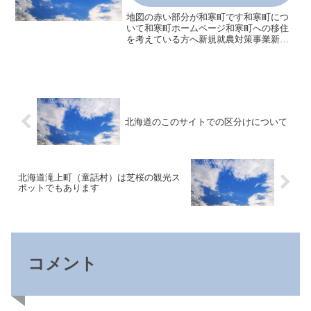
地図の赤い部分が和寒町です和寒町につ
いて和寒町ホームページ和寒町への移住
を考えている方へ新規就農対策事業新規
開業への助成制度商工業新規就業対策事
業補助和寒町の観光南丘森林公園【キャ
ンプ場】夫婦岩三笠山自然公園三笠山自
然公園「こどもの国」三笠...
北海道のこのサイトでの区分けについて
北海道滝上町（童話村）は芝桜の観光ス
ポットでもあります
コメント