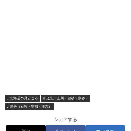
北海道の見どころ
道北（上川・留萌・宗谷）
道央（石狩・空知・後志）
シェアする