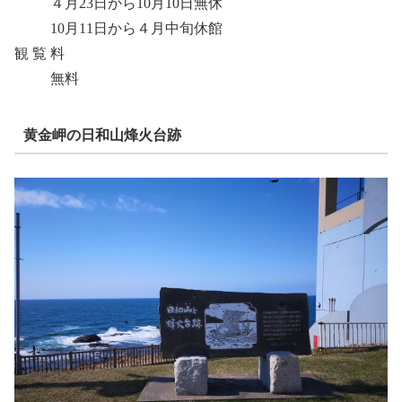
４月23日から10月10日無休
10月11日から４月中旬休館
観 覧 料
無料
黄金岬の日和山烽火台跡