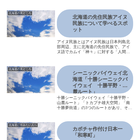
補地は決まっているかもしれません。こ
こでは札幌周辺（石狩地方）の市町村サ
イトで紹介している情報についてみてみ
北海道の見どころ
たいと思います。石狩地方の...
北海道の先住民族アイヌ
民族について学べるスポ
ット
アイヌ民族とはアイヌ民族は日本列島北
部周辺、主に北海道の先住民族で、アイ
ヌ語でカムイ「神々」に対する「人間」
という意味で、民族呼称でもあります。
その昔、アイヌ民族は自然界から得られ
るものを採集しながら生活し、伝統文化
北海道の見どころ
を形成し、信仰も築いてい...
シーニックバイウェイ北
海道「十勝シーニックバ
イウェイ 十勝平野・山
麓ルート」
十勝シーニックバイウェイ「十勝平野・
山麓ルート」「トカプチ雄大空間」「南
十勝夢街道」の3つのルートがあり、それ
ぞれの地域の特色を活かした取り組みが
おこなわれています。この３つのルート
で十勝地方全域がシーニックバイウェイ
北海道に住みたい人へ
ルートとなります。シー...
カボチャ作付け日本一
「和寒町」