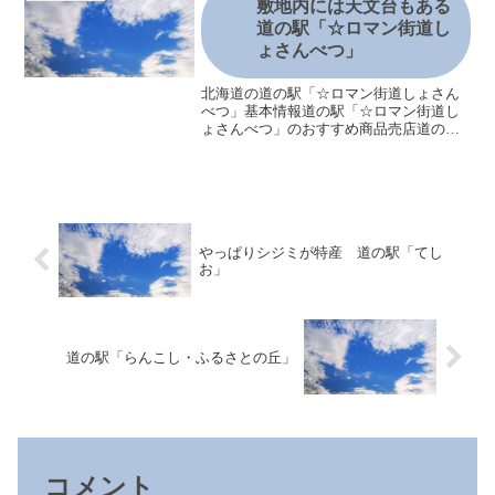
光交流センター流氷観光砕...
敷地内には天文台もある
道の駅「☆ロマン街道し
ょさんべつ」
北海道の道の駅「☆ロマン街道しょさん
べつ」基本情報道の駅「☆ロマン街道し
ょさんべつ」のおすすめ商品売店道の駅
「☆ロマン街道しょさんべつ」の飲食情
報レストハウスともしび北極星花みさき
道の駅「☆ロマン街道しょさんべつ」の
おすすめポイント初山別み...
やっぱりシジミが特産 道の駅「てし
お」
道の駅「らんこし・ふるさとの丘」
コメント