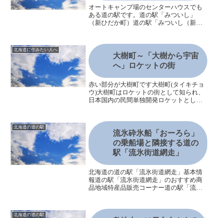
オートキャンプ場のセンターハウスでも
ある道の駅です。道の駅「みついし」
（新ひだか町）道の駅「みついし（新ひ
だか町）」三石海浜公園の中にあり、三
石海浜公園は、オートキャンプ場と海浜
プールがあり、道の駅自体もオートキャ
北海道に住みたい人へ
ンプ場のセンターハウスとな...
大樹町～「大樹から宇宙
へ」ロケットの街
赤い部分が大樹町です大樹町(タイキチョ
ウ)大樹町はロケットの街として知られ、
日本国内の民間単独開発ロケットとして
は初めて宇宙空間に到達しました。今、
個人的に気になる町でもあります。気候
は海沿いのわりに寒暖差が大きく、冬に
北海道の道の駅
はダイヤモンドダスト...
流氷砕氷船「おーろら」
の乗船場と隣接する道の
駅「流氷街道網走」
北海道の道の駅「流氷街道網走」基本情
報道の駅「流氷街道網走」のおすすめ商
品地域特産品販売コーナー道の駅「流氷
街道網走」の飲食情報テイクアウトコー
ナーフードコートキネマ館道の駅「流氷
街道網走」のおすすめポイントみなと観
北海道の道の駅