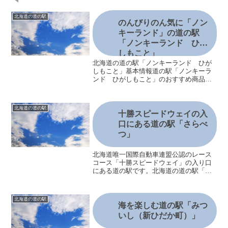
北海道の道の駅
のんびりのん気に「ノン
キーランド」の道の駅
「ノンキーランド ひが
しもこと」
北海道の道の駅「ノンキーランド ひが
しもこと」基本情報道の駅「ノンキーラ
ンド ひがしもこと」のおすすめ商品シ
ョップあえ～る道の駅「ノンキーラン
ド ひがしもこと」の飲食情報レストラ
ンくるりんく道の駅「ノンキーランド
北海道の道の駅
ひがしもこと」のおすすめポ...
十勝スピードウェイの入
口にある道の駅「さらべ
つ」
北海道唯一国際自動車連盟公認のレース
コース「十勝スピードウェイ」の入り口
にある道の駅です。北海道の道の駅「さ
らべつ」周辺は自然豊かな場所で、オー
トキャンプが楽しめる「さらべつカント
リーパーク」も近くにあります。基本情
北海道の道の駅
報住所〒089-1573...
海を楽しむ道の駅「みつ
いし（新ひだか町）」