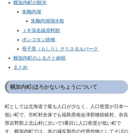
幌加内町の観光
朱鞠内湖
朱鞠内湖湖水祭
ＪＲ深名線資料館
ポンコタン鉄橋
母子里（もしり）クリスタルパーク
幌加内町のふるさと納税
まとめ
幌加内町(ほろかないちょうについて
町としては北海道で最も人口が少なく、人口密度が日本一
低い町で、市町村全体でも福島県南会津郡檜枝岐村、奈良
県吉野郡上北山村に次いで3番目に人口密度が低い町で
す。幌加内町では、米の減反製作の代替作物としてそばの