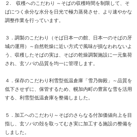
２. 収穫へのこだわり ～そばの収穫時間を制限して、そ
ばにつく余分な水分を日光で極力蒸発させ、より速やかな
調整作業を行っています。
３．調製のこだわり（そば日本一の館、日本一のそばの牙
城の運用）～自然乾燥に近い方式で風味が損なわれないよ
う、収穫したそばの実は、そばの乾燥調製施設に一元集荷
され、玄ソバの品質を均一に管理します。
４．保存のこだわり利雪型低温倉庫「雪乃御殿」～品質を
低下させずに、保管するため、幌加内町の豊富な雪を活用
する、利雪型低温倉庫を整備しました。
５．加工へのこだわり～そばのさらなる付加価値向上を目
指し、玄ソバの殻を取ってむき実に加工する施設の整備を
しました。