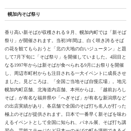
幌加内そば祭り
香り高い新そばが収穫される９月、幌加内町では「新そば
祭り」が開催されます。当初3年間は、白く咲き誇るそば
の花を観てもらおうと「北の大地の白いジュータン」と題
して7月下旬に「そば祭り」を開催していました。4回目と
なる1997年からは新そばが食べられる9月にお祭りを開催
し、周辺市町村からも注目される一大イベントに成長させ
ました。見どころは、「全国ご当地そば自慢広場」。地元
幌加内町店舗、北海道内店舗、本州からは、「越前おろし
そば」が有名な福井県や「へぎそば」が有名な新潟県など
の出店実績があり、各店舗で全国のそば打ち名人が打った
極上のそばが提供されます。日本で一番早く新そばを味わ
えるイベントとして全国に知られ、パネル展、そば打ち講
習会、芸能ステージなど日本一のそばの町を堪能できるイ