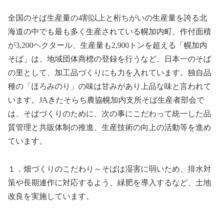
全国のそば生産量の4割以上と桁ちがいの生産量を誇る北
海道の中でも最も多く生産されている幌加内町。作付面積
が3,200ヘクタール、生産量も2,900トンを超える「幌加内
そば」は、地域団体商標の登録を行うなど、日本一のそば
の里として、加工品づくりにも力を入れています。独自品
種の「ほろみのり」の味は甘みがあり上品な味と言われて
います。JAきたそらち農協幌加内支所そば生産者部会で
は、そばづくりのために、次の事にこだわって統一した品
質管理と共販体制の推進、生産技術の向上の活動等を進め
ています。
１．畑づくりのこだわり～そばは湿害に弱いため、排水対
策や長期連作に対応するよう、緑肥を導入するなど、土地
改良を実施しています。