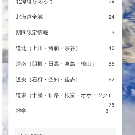
北海道を知ろう
19
北海道全域
24
期間限定情報
3
道北（上川・留萌・宗谷）
46
道南（胆振・日高・渡島・檜山）
55
道央（石狩・空知・後志）
62
道東（十勝・釧路・根室・オホーツク）
76
雑学
3