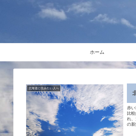
ホーム
北海道に住みたい人へ
赤い
比較
れ、
の新