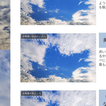
よう
を観
北海道に住みたい人へ
赤い
るや
ーに
最も
北海道の見どころ