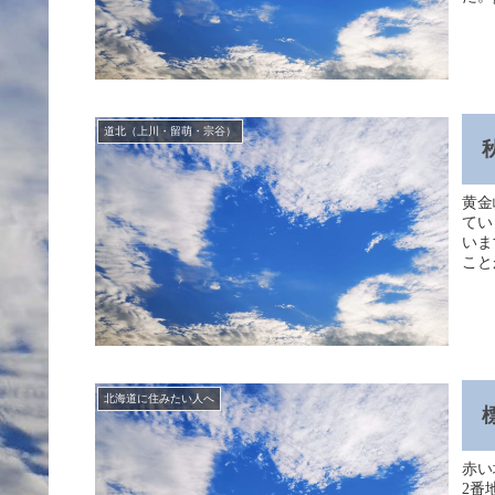
道北（上川・留萌・宗谷）
黄金
てい
いま
こと
北海道に住みたい人へ
赤い
2番地