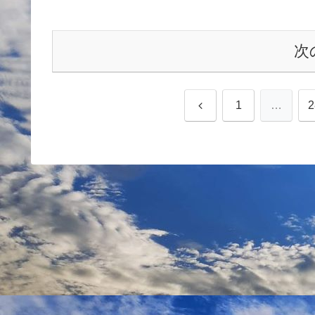
次
前
1
…
2
へ