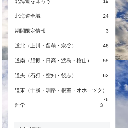
北海道を知ろう
19
北海道全域
24
期間限定情報
3
道北（上川・留萌・宗谷）
46
道南（胆振・日高・渡島・檜山）
55
道央（石狩・空知・後志）
62
道東（十勝・釧路・根室・オホーツク）
76
雑学
3