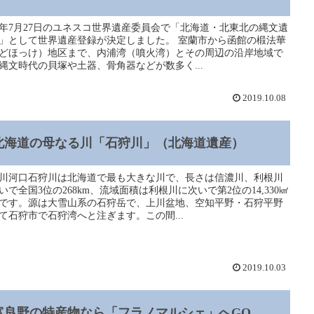
21年7月27日のユネスコ世界遺産委員会で「北海道・北東北の縄文遺
」として世界遺産登録が決定しました。 室蘭市から函館の椴法華
どほっけ）地区まで、内浦湾（噴火湾）とその周辺の沿岸地域で
縄文時代の貝塚や土器、骨角器などが数多く...
2019.10.08
北海道の母なる川「石狩川」（北海道遺産）
川河口石狩川は北海道で最も大きな川で、長さは信濃川、利根川
いで全国3位の268km、流域面積は利根川に次いで第2位の14,330㎢
です。源は大雪山系の石狩岳で、上川盆地、空知平野・石狩平野
て石狩市で石狩湾へと注ぎます。この間...
2019.10.03
富良野の特産物なら「フラノマルシェ」へGO