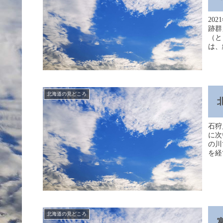
20
跡群
（と
は、
北海道の見どころ
石狩
に次
の川
を経
北海道の見どころ