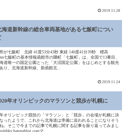
2019.11.28
北海道新幹線の総合車両基地がある七飯町につい
て
所が七飯町 北緯 41度53分43秒 東経 140度41分39秒 標高
.33m七飯町の基本情報函館市の隣町「七飯町」は、全国で13番目、
海道唯一の国定公園とった「大沼国定公園」をはじめとする観光
あり、北海道新幹線、新函館北...
2019.11.24
2020年オリンピックのマラソンと競歩が札幌に
20年オリンピック競技の「マラソン」と「競歩」の会場が札幌に決
なったようで、これから北海道は準備に追われることになりそう
ね。そこで今までの記事で札幌に関する記事を振り返ってみまし
ldsky.hatenablog.comマ...