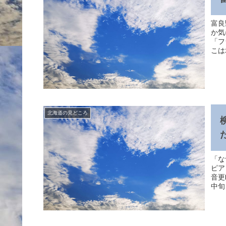
富良
か気
「フ
こは
北海道の見どころ
「な
ピア
音更
中旬