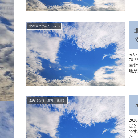
北海道に住みたい人へ
赤い
78
南北
地が
道央（石狩・空知・後志）
20
定と
です
た。go