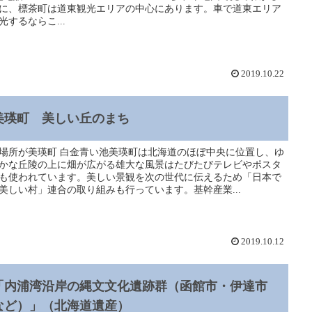
に、標茶町は道東観光エリアの中心にあります。車で道東エリア
光するならこ...
2019.10.22
美瑛町 美しい丘のまち
場所が美瑛町 白金青い池美瑛町は北海道のほぼ中央に位置し、ゆ
かな丘陵の上に畑が広がる雄大な風景はたびたびテレビやポスタ
も使われています。美しい景観を次の世代に伝えるため「日本で
美しい村」連合の取り組みも行っています。基幹産業...
2019.10.12
「内浦湾沿岸の縄文文化遺跡群（函館市・伊達市
など）」（北海道遺産）