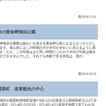
2019.11.01
秋の黄金岬海浜公園
岬海浜公園夏は賑わいを見せる黄金岬も秋になるとひっそりとし
ます。個人的にはこの時期の方が夕日がきれいに見えるように思
す。ただ、この写真はまだ早い時間だったので夕日の写真は撮る
ができませんでした。それでも肉眼で見る景色は、雲の...
2019.10.31
標茶町 道東観光の中心
場所が標茶町標茶町役場〒088-2312北海道川上郡標茶町川上4丁目
電話：015-485-2111FAX：015-485-4111多和平地図で見てわかる