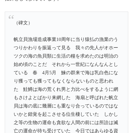
（碑文）
帆立貝漁場造成事業10周年に当り猿払の漁業のう
つりかわりを振返って見る 我々の先人がオホー
ツクの海の魚貝類に生活の糧を求めたのは明治の
始め頃のことだ それから一世紀になんなんとし
ている 春 4月5月 鰊の群来で海は乳白色にな
り獲っても獲ってもなくならないものと思われ
た 鮭鱒は海の荒くれ男と力比べをするように網
もさけよとばかり来網した 海扇と呼ばれた帆立
貝は海の底に幾層にも重なり合っているのではな
いかと錯覚を起こさせる位生棲していた しかし
之等の生物の運命も貪欲な人間の前には所詮は滅
亡の運命が待ち受けていた 今日ではあらゆる資