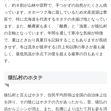
く、約８割が山林や原野で、手つかずの自然がたくさん残
っています。オホーツク海に面しているため水産資源は豊
富で、特に北海道を代表するホタテの水揚げ地となってい
ます。また、酪農家も多く、「酪農」と「漁業」が猿払村
の主軸となっています。年間を通して寒冷な気候が特徴
で、夏はときおり真夏日を記録することもありますが長続
きせず、冬は流氷が接岸する2月上旬以降の寒さが最も厳
しく、最低気温が氷点下20度を超える厳寒の日もありま
す。
猿払村のホタテ
猿払村と言えばホタテ。住民平均所得は全国の自治体上位
を誇り、その陰にはホタテの力があったから。昔、猿払の
浜からニシンが消え、また、乱獲によりほたて貝も姿を消