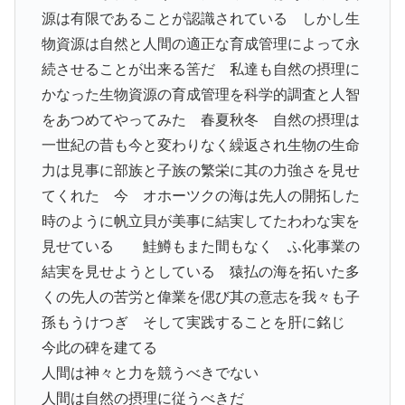
源は有限であることが認識されている しかし生
物資源は自然と人間の適正な育成管理によって永
続させることが出来る筈だ 私達も自然の摂理に
かなった生物資源の育成管理を科学的調査と人智
をあつめてやってみた 春夏秋冬 自然の摂理は
一世紀の昔も今と変わりなく繰返され生物の生命
力は見事に部族と子族の繁栄に其の力強さを見せ
てくれた 今 オホーツクの海は先人の開拓した
時のように帆立貝が美事に結実してたわわな実を
見せている 鮭鱒もまた間もなく ふ化事業の
結実を見せようとしている 猿払の海を拓いた多
くの先人の苦労と偉業を偲び其の意志を我々も子
孫もうけつぎ そして実践することを肝に銘じ
今此の碑を建てる
人間は神々と力を競うべきでない
人間は自然の摂理に従うべきだ