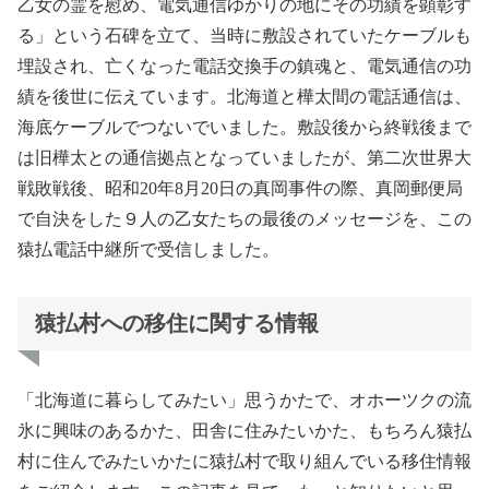
乙女の霊を慰め、電気通信ゆかりの地にその功績を顕彰す
る」という石碑を立て、当時に敷設されていたケーブルも
埋設され、亡くなった電話交換手の鎮魂と、電気通信の功
績を後世に伝えています。北海道と樺太間の電話通信は、
海底ケーブルでつないでいました。敷設後から終戦後まで
は旧樺太との通信拠点となっていましたが、第二次世界大
戦敗戦後、昭和20年8月20日の真岡事件の際、真岡郵便局
で自決をした９人の乙女たちの最後のメッセージを、この
猿払電話中継所で受信しました。
猿払村への移住に関する情報
「北海道に暮らしてみたい」思うかたで、オホーツクの流
氷に興味のあるかた、田舎に住みたいかた、もちろん猿払
村に住んでみたいかたに猿払村で取り組んでいる移住情報