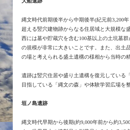
大船遺跡
縄文時代前期後半から中期後半(紀元前3,200年
超える竪穴建物跡からなる住居域と大規模な
西には墓や貯蔵穴を含む100基以上の土坑墓
の規模が非常に大きいことです。また、出土
の場と考えられる盛土遺構の様相から当時の
遺跡は竪穴住居や盛り土遺構を復元している
目指している「縄文の森」や体験学習広場を
垣ノ島遺跡
縄文時代早期から後期(約9,000年前から約3