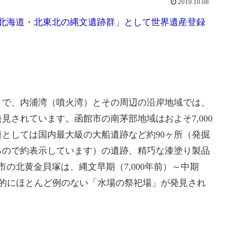
2019.10.08
で「北海道・北東北の縄文遺跡群」として世界遺産登録
まで、内浦湾（噴火湾）とその周辺の沿岸地域では、
されています。函館市の南茅部地域はおよそ7,000
としては国内最大級の大船遺跡など約90ヶ所（発掘
るので約表示しています）の遺跡、精巧な漆塗り製品
市の北黄金貝塚は、縄文早期（7,000年前）～中期
や全国的にほとんど例のない「水場の祭祀場」が発見され