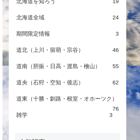
北海道を知ろう
19
北海道全域
24
期間限定情報
3
道北（上川・留萌・宗谷）
46
道南（胆振・日高・渡島・檜山）
55
道央（石狩・空知・後志）
62
道東（十勝・釧路・根室・オホーツク）
76
雑学
3