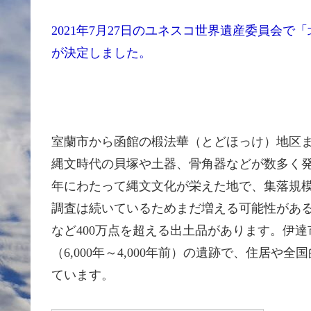
2021年7月27日のユネスコ世界遺産委員会
が決定しました。
室蘭市から函館の椴法華（とどほっけ）地区
縄文時代の貝塚や土器、骨角器などが数多く発見
年にわたって縄文文化が栄えた地で、集落規模
調査は続いているためまだ増える可能性があ
など400万点を超える出土品があります。伊達
（6,000年～4,000年前）の遺跡で、住居
ています。