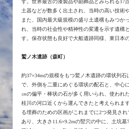
す。世界最古の漆製品や副葬品とみられる17
土器などが数多く出土され、当時の高い技術
また、国内最大級規模の盛り土遺構もみつか
れ、当時の社会性や精神性の変遷を示す遺構
す。保存状態も良好で大船遺跡同様、東日本
鷲ノ木遺跡（森町）
約37×34mの規模をもつ鷲ノ木遺跡の環状列
で、外側を二重にめぐる環状の配石と、中心に
㎝の偏平・棒状の石が多く用いられ、使われた
桂川の河口近くから運んできたと考えられま
る埋葬のための区画がこれまでに2つ発見され
あり、大きさ11.6×9.2mの竪穴の中に、土