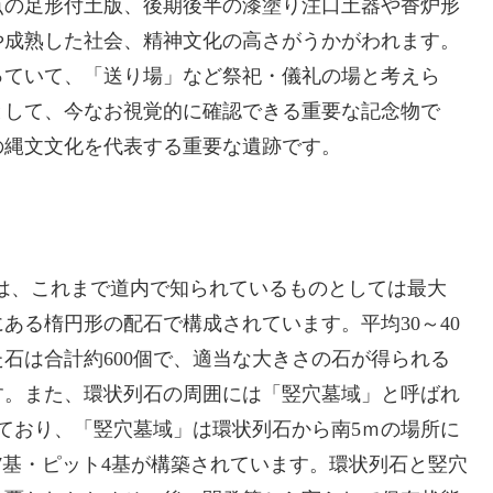
点の足形付土版、後期後半の漆塗り注口土器や香炉形
や成熟した社会、精神文化の高さがうかがわれます。
っていて、「送り場」など祭祀・儀礼の場と考えら
として、今なお視覚的に確認できる重要な記念物で
の縄文文化を代表する重要な遺跡です。
石は、これまで道内で知られているものとしては最大
ある楕円形の配石で構成されています。平均30～40
石は合計約600個で、適当な大きさの石が得られる
す。また、環状列石の周囲には「竪穴墓域」と呼ばれ
ており、「竪穴墓域」は環状列石から南5ｍの場所に
坑墓7基・ピット4基が構築されています。環状列石と竪穴